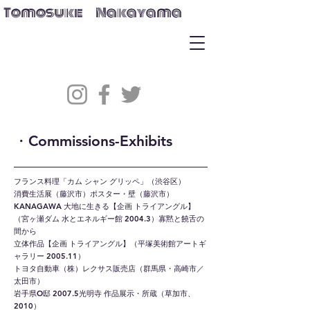
Tomosuke Nakayama
・Commissions-Exhibits
フランス料理「カム シャン グリッペ」（渋谷区）
消費生活展（藤沢市）ポスター・壁（藤沢市）
KANAGAWA 大地に生きる【企画 トライアングル】
（宮ヶ瀬ダム 水とエネルギー館 2004.3）寡黙と饒舌の
間から
立体作品【企画 トライアングル】（平塚美術館アートギ
ャラリー 2005.11）
トヨタ自動車（株）レクサス販売店（群馬県・高崎市／
太田市）
岩手県O邸 2007.5光明寺 作品展示・所蔵（草加市、
2010）