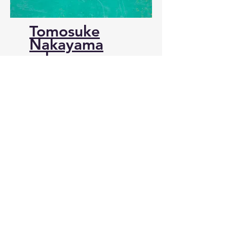
​Tomosuke
Nakayama
solo
exhibition
​space line tree 668-1 after the mayor of
Fujisawa City, Kanagawa Prefecture
Southern Building 2F 202 _cc781905-5c
de-3194-bb3b-136bad5cf58d_
Tel.0466440295
2023.5.9 (Tue) ~ 5.28 (Sun)
11:00~19:00 (closed on Mondays)
Read More